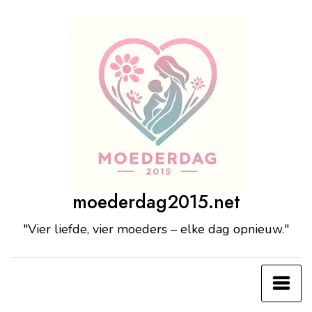
Ga
naar
de
inhoud
moederdag2015.net
"Vier liefde, vier moeders – elke dag opnieuw."