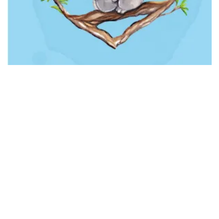
moederdag2015
26 juni 2026
Een Liefdevolle Groet: De
Betekenis van een Moederdag-
kaart