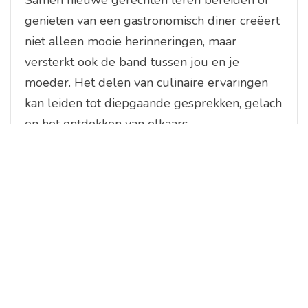
Samen nieuwe gerechten leren bereiden of
genieten van een gastronomisch diner creëert
niet alleen mooie herinneringen, maar
versterkt ook de band tussen jou en je
moeder. Het delen van culinaire ervaringen
kan leiden tot diepgaande gesprekken, gelach
en het ontdekken van elkaars
smaakvoorkeuren. Het is een unieke manier
om quality time door te brengen en elkaars
gezelschap te waarderen op een heerlijke en
smaakvolle manier.
5. Maak Moederdag extra
speciaal en onvergetelijk door
aandacht te besteden aan het