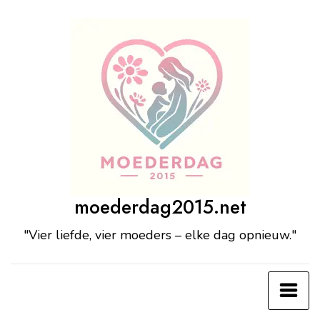
Ga
naar
de
inhoud
moederdag2015.net
"Vier liefde, vier moeders – elke dag opnieuw."