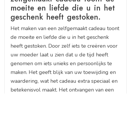
moeite en liefde die u in het
geschenk heeft gestoken.
Het maken van een zelfgemaakt cadeau toont
de moeite en liefde die u in het geschenk
heeft gestoken. Door zelf iets te creëren voor
uw moeder laat u zien dat u de tijd heeft
genomen om iets unieks en persoonlijks te
maken. Het geeft blijk van uw toewijding en
waardering, wat het cadeau extra speciaal en
betekenisvol maakt. Het ontvangen van een
zelfgemaakt cadeau kan een diepere
emotionele impact hebben dan een gekocht
cadeau, omdat het laat zien dat u echt om uw
moeder geeft en haar wilt verrassen met iets