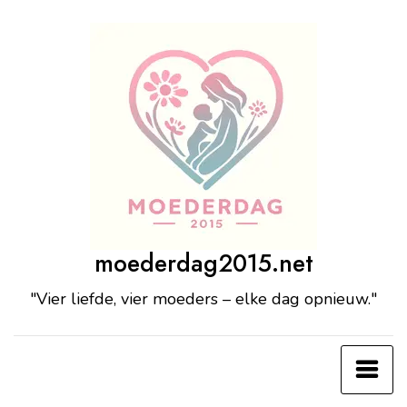
Ga
naar
de
inhoud
moederdag2015.net
"Vier liefde, vier moeders – elke dag opnieuw."