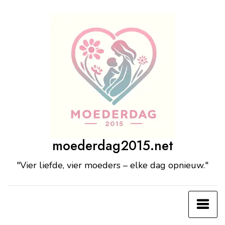
Ga
naar
de
inhoud
moederdag2015.net
"Vier liefde, vier moeders – elke dag opnieuw."