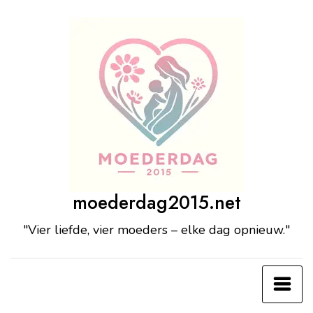
Ga
naar
de
inhoud
moederdag2015.net
"Vier liefde, vier moeders – elke dag opnieuw."