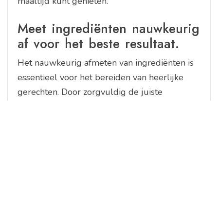
maaltijd kunt genieten.
Meet ingrediënten nauwkeurig
af voor het beste resultaat.
Het nauwkeurig afmeten van ingrediënten is
essentieel voor het bereiden van heerlijke
gerechten. Door zorgvuldig de juiste
hoeveelheden van elk ingrediënt te
gebruiken, kun je ervoor zorgen dat je
gerecht de perfecte smaak, textuur en
consistentie heeft. Of het nu gaat om bloem,
suiker, kruiden of vloeistoffen, een precieze
meting draagt bij aan het succes van je
culinaire creaties. Dus neem de tijd om je
ingrediënten correct af te meten en geniet