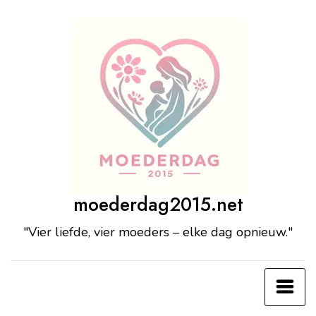
Ga
naar
de
inhoud
moederdag2015.net
"Vier liefde, vier moeders – elke dag opnieuw."