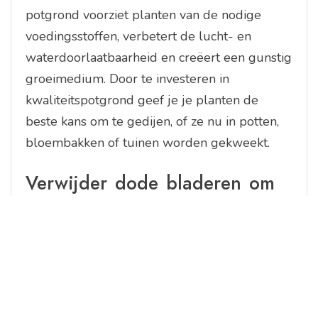
potgrond voorziet planten van de nodige
voedingsstoffen, verbetert de lucht- en
waterdoorlaatbaarheid en creëert een gunstig
groeimedium. Door te investeren in
kwaliteitspotgrond geef je je planten de
beste kans om te gedijen, of ze nu in potten,
bloembakken of tuinen worden gekweekt.
Verwijder dode bladeren om
de plant gezond te houden.
Het regelmatig verwijderen van dode
bladeren is een belangrijke tip om de
gezondheid van planten te behouden. Dode
bladeren kunnen een broedplaats worden
voor ziekteverwekkers en schimmels, die de