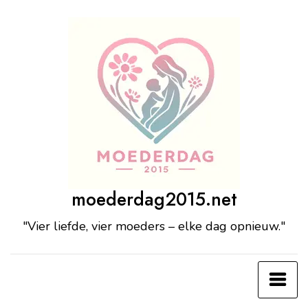
Ga
naar
de
inhoud
moederdag2015.net
"Vier liefde, vier moeders – elke dag opnieuw."