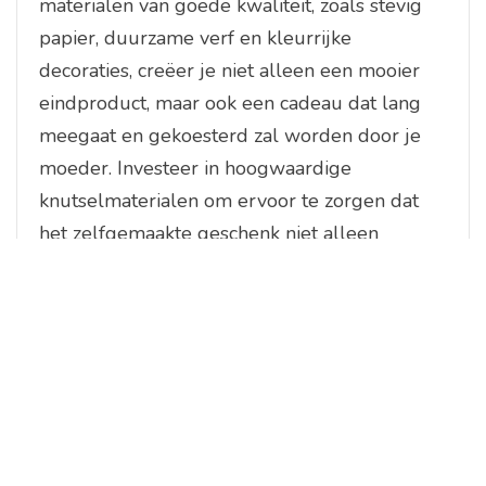
materialen van goede kwaliteit, zoals stevig
papier, duurzame verf en kleurrijke
decoraties, creëer je niet alleen een mooier
eindproduct, maar ook een cadeau dat lang
meegaat en gekoesterd zal worden door je
moeder. Investeer in hoogwaardige
knutselmaterialen om ervoor te zorgen dat
het zelfgemaakte geschenk niet alleen
creatief en persoonlijk is, maar ook van
blijvende waarde voor de ontvanger.
Denk aan het niveau en de
vaardigheden van de moeder
bij het kiezen van de set.
Bij het kiezen van een moederdag knutselset