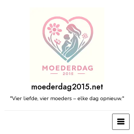
Ga
naar
de
inhoud
moederdag2015.net
"Vier liefde, vier moeders – elke dag opnieuw."