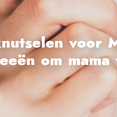
knutselen voor 
deeën om mama 