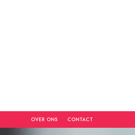
Ga
naar
de
inhoud
OVER ONS
CONTACT