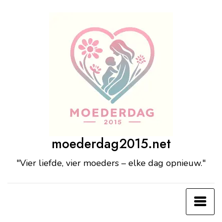
Ga
naar
de
inhoud
moederdag2015.net
"Vier liefde, vier moeders – elke dag opnieuw."