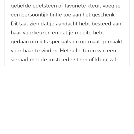
geliefde edelsteen of favoriete kleur, voeg je
een persoonlijk tintje toe aan het geschenk.
Dit laat zien dat je aandacht hebt besteed aan
haar voorkeuren en dat je moeite hebt
gedaan om iets speciaals en op maat gemaakt
voor haar te vinden. Het selecteren van een
sieraad met de juiste edelsteen of kleur zal
niet alleen haar smaak weerspiegelen, maar
ook haar hart verwarmen met de gedachte en
zorg die erachter schuilen.
Een klassieke ketting of
armband is altijd een veilige
keuze.
Een klassieke ketting of armband is altijd een