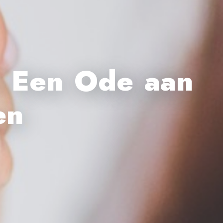
: Een Ode aan
en