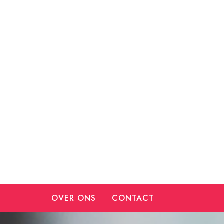
Ga
naar
de
inhoud
OVER ONS
CONTACT