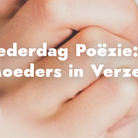
ederdag Poëzie
oeders in Verz