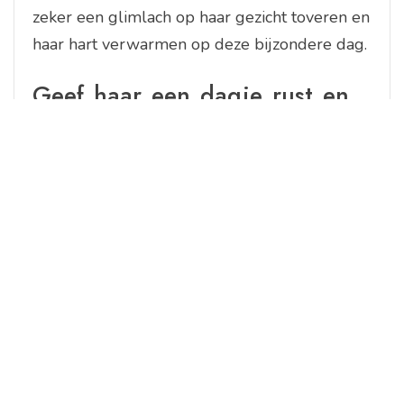
zeker een glimlach op haar gezicht toveren en
haar hart verwarmen op deze bijzondere dag.
Geef haar een dagje rust en
neem taken van haar over
Een waardevolle tip voor Moederdag is om
haar een dagje rust te gunnen en taken van
haar over te nemen. Moeders zijn vaak
constant in de weer en het bieden van een
moment van ontspanning kan van onschatbare
waarde zijn. Neem bijvoorbeeld de
huishoudelijke taken over, bereid een
heerlijke maaltijd of regel dat ze even tijd
voor zichzelf kan nemen. Op die manier toon
je niet alleen je waardering, maar geef je haar