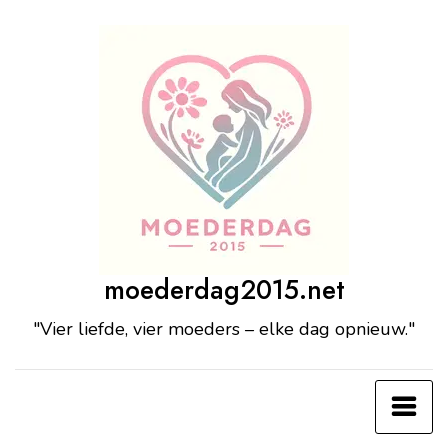
Ga
naar
de
inhoud
moederdag2015.net
"Vier liefde, vier moeders – elke dag opnieuw."