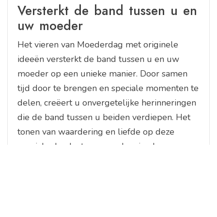
Versterkt de band tussen u en
uw moeder
Het vieren van Moederdag met originele
ideeën versterkt de band tussen u en uw
moeder op een unieke manier. Door samen
tijd door te brengen en speciale momenten te
delen, creëert u onvergetelijke herinneringen
die de band tussen u beiden verdiepen. Het
tonen van waardering en liefde op deze
speciale dag laat uw moeder zien hoe
belangrijk zij voor u is, wat resulteert in een
gevoel van verbondenheid en warmte dat
blijvend is. Het delen van ervaringen en het
uitwisselen van genegenheid tijdens