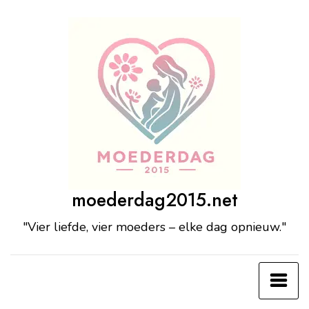
Ga
naar
de
inhoud
moederdag2015.net
"Vier liefde, vier moeders – elke dag opnieuw."