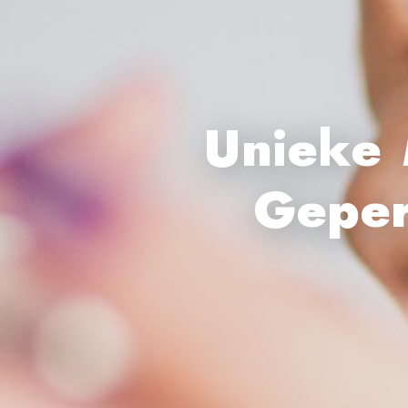
Unieke 
Geper