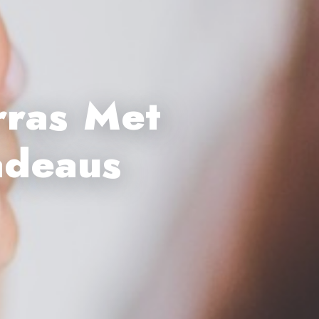
rras Met
adeaus