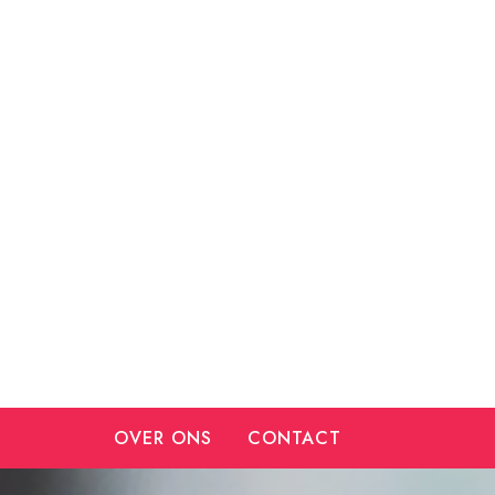
Ga
naar
de
inhoud
OVER ONS
CONTACT