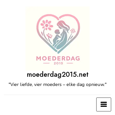
Ga
naar
de
inhoud
moederdag2015.net
"Vier liefde, vier moeders – elke dag opnieuw."