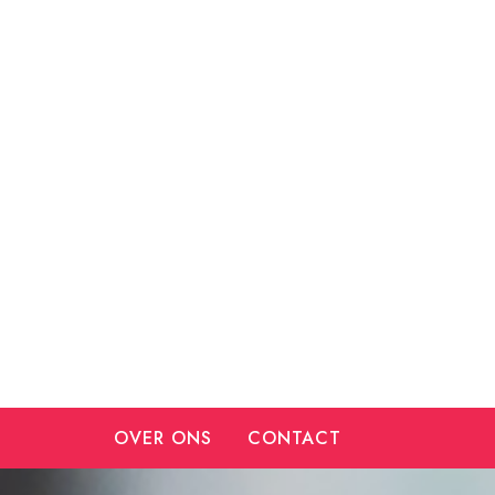
Ga
naar
de
inhoud
OVER ONS
CONTACT