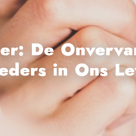
r: De Onverva
eders in Ons Le