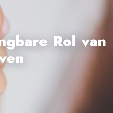
ngbare Rol van
ven