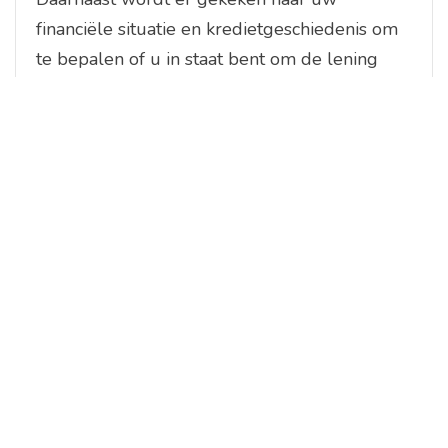
financiële situatie en kredietgeschiedenis om
te bepalen of u in staat bent om de lening
terug te betalen. Het is ook belangrijk dat u in
België woont en over een geldig
identiteitsbewijs beschikt. Bij Leemans
Kredieten streven we ernaar om leningen
toegankelijk te maken voor zoveel mogelijk
mensen, dus aarzel niet om contact met ons
op te nemen voor meer informatie over de
specifieke vereisten voor uw situatie.
Hoe lang duurt het voordat
mijn leningaanvraag wordt
goedgekeurd?