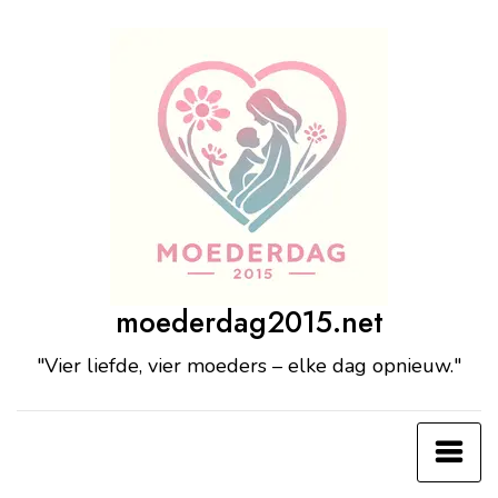
Ga
naar
de
inhoud
moederdag2015.net
"Vier liefde, vier moeders – elke dag opnieuw."