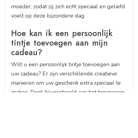
moeder, zodat zij zich echt speciaal en geliefd
voelt op deze bijzondere dag.
Hoe kan ik een persoonlijk
tintje toevoegen aan mijn
cadeau?
Wilt u een persoonlijk tintje toevoegen aan
uw cadeau? Er zijn verschillende creatieve
manieren om uw geschenk extra speciaal te
maken. Denk bijvoorbeeld aan het toevoegen
van een handgeschreven brief of kaart met
een persoonlijke boodschap. Ook kunt u
kiezen voor een gepersonaliseerd cadeau,
zoals een gegraveerd sieraad of een bedrukte