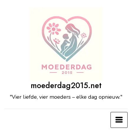
Ga
naar
de
inhoud
moederdag2015.net
"Vier liefde, vier moeders – elke dag opnieuw."