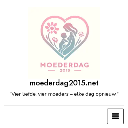
Ga
naar
de
inhoud
moederdag2015.net
"Vier liefde, vier moeders – elke dag opnieuw."