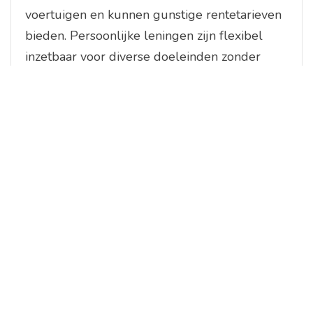
voertuigen en kunnen gunstige rentetarieven
bieden. Persoonlijke leningen zijn flexibel
inzetbaar voor diverse doeleinden zonder
specifieke garanties. Studieleningen helpen
bij het financieren van onderwijskosten en
hebben vaak gunstige
terugbetalingsvoorwaarden. Zakelijke
leningen worden verstrekt aan bedrijven voor
investeringen of operationele kosten. Het is
belangrijk om de verschillende soorten
leningen te begrijpen om de juiste keuze te
maken die aansluit bij uw financiële
behoeften.
Hoeveel kan ik lenen en wat