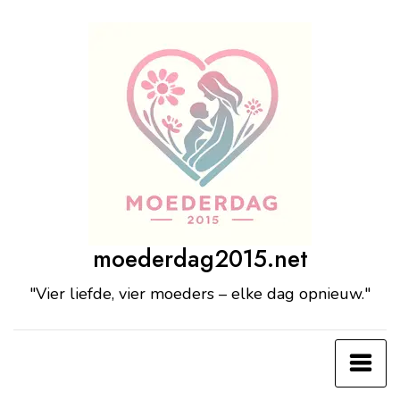
Ga
naar
de
inhoud
moederdag2015.net
"Vier liefde, vier moeders – elke dag opnieuw."