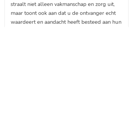
straalt niet alleen vakmanschap en zorg uit,
maar toont ook aan dat u de ontvanger echt
waardeert en aandacht heeft besteed aan hun
behoeften. Door te investeren in een
duurzaam en goed doordacht geschenk, kunt
u een blijvende indruk achterlaten en de
band met de persoon versterken. Kortom, het
gaat niet om de hoeveelheid cadeaus, maar
om de waarde die ze vertegenwoordigen.
Houd rekening met eventuele
allergieën of dieetbeperkingen
bij het kiezen van
voedselgerelateerde
geschenken.