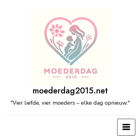
Ga
naar
de
inhoud
moederdag2015.net
"Vier liefde, vier moeders – elke dag opnieuw."