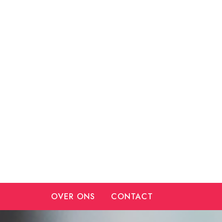
Ga
naar
de
inhoud
OVER ONS
CONTACT