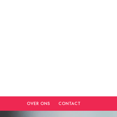
Ga
naar
de
inhoud
OVER ONS
CONTACT