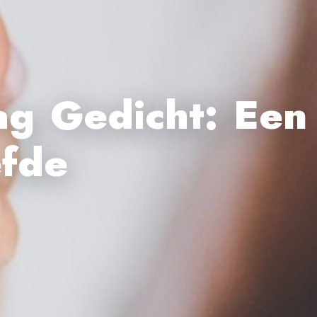
g Gedicht: Een
fde