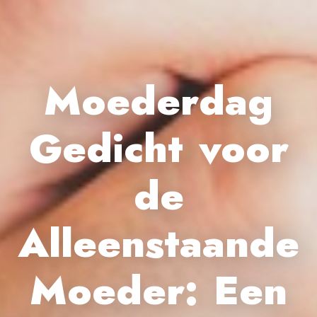
Moederdag
Gedicht voor
de
Alleenstaande
Moeder: Een