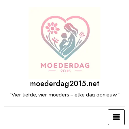
Ga
naar
de
inhoud
moederdag2015.net
"Vier liefde, vier moeders – elke dag opnieuw."