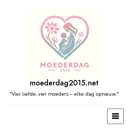
Ga
naar
de
inhoud
moederdag2015.net
"Vier liefde, vier moeders – elke dag opnieuw."