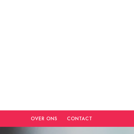
Ga
naar
de
inhoud
OVER ONS
CONTACT