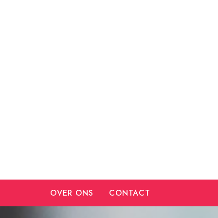
Ga
naar
de
inhoud
OVER ONS
CONTACT