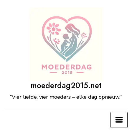
Ga
naar
de
inhoud
moederdag2015.net
"Vier liefde, vier moeders – elke dag opnieuw."