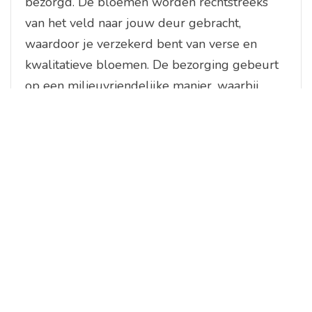
bezorgd. De bloemen worden rechtstreeks
van het veld naar jouw deur gebracht,
waardoor je verzekerd bent van verse en
kwalitatieve bloemen. De bezorging gebeurt
op een milieuvriendelijke manier, waarbij
gebruik wordt gemaakt van duurzame
verpakkingsmaterialen om het milieu te
sparen. Zo kun je met een gerust hart
genieten van prachtige bloemen die met
liefde zijn gekweekt en bezorgd.”
Wat kost een
bloemenabonnement?
Een veelgestelde vraag over
bloemenabonnementen is: “Wat kost een